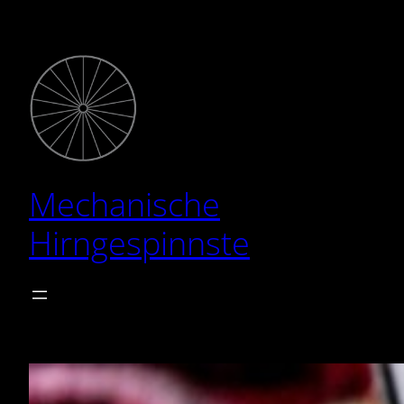
Zum
Inhalt
springen
Mechanische
Hirngespinnste