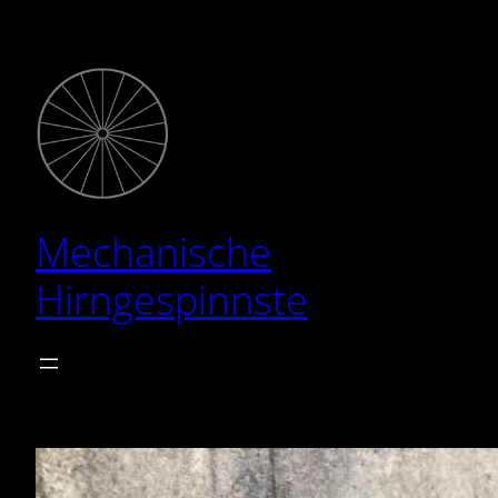
Zum
Inhalt
springen
Mechanische
Hirngespinnste