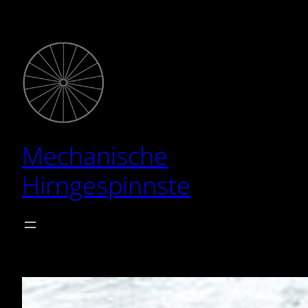
Zum
Inhalt
springen
Mechanische
Hirngespinnste