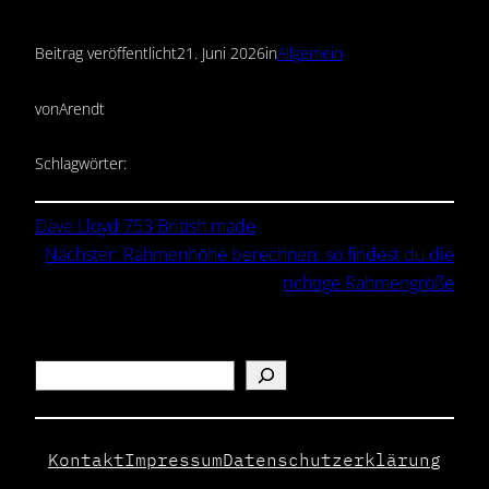
Beitrag veröffentlicht
21. Juni 2026
in
Allgemein
von
Arendt
Schlagwörter:
Dave Lloyd 753 British made
Nächster:
Rahmenhöhe berechnen: so findest du die
richtige Rahmengröße
Search
Kontakt
Impressum
Datenschutzerklärung