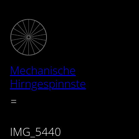
Zum
Inhalt
springen
Mechanische
Hirngespinnste
IMG_5440