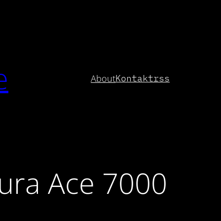
e
About
Kontakt
rss
Dura Ace 7000