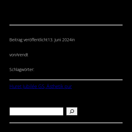
Beitrag veröffentlicht
13. Juni 2024
in
von
Arendt
Schlagwörter:
Huret Jubilée GS, Ästhetik pur
Search