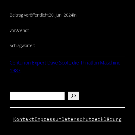
Beitrag veröffentlicht
20. Juni 2024
in
von
Arendt
Schlagwörter:
Centurion Expert Dave Scott, die Thriatlon Maschine
1987
Search
Kontakt
Impressum
Datenschutzerklärung