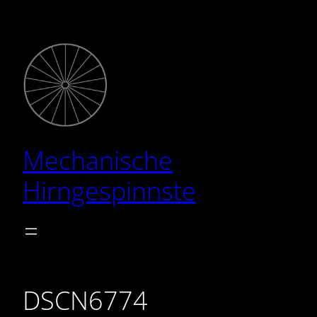
Zum
Inhalt
springen
Mechanische
Hirngespinnste
DSCN6774