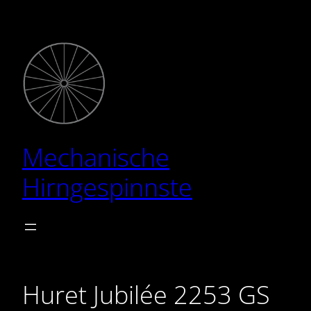
Zum
Inhalt
springen
Mechanische
Hirngespinnste
Huret Jubilée 2253 GS