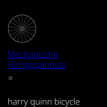
Zum
Inhalt
springen
Mechanische
Hirngespinnste
harry quinn bicycle