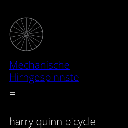
Zum
Inhalt
springen
Mechanische
Hirngespinnste
harry quinn bicycle