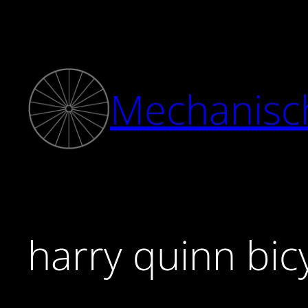
Zum
Inhalt
springen
Mechanisc
harry quinn bic