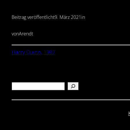
Beitrag veröffentlicht
9. März 2021
in
von
Arendt
Harry Quinn, 1987
Search