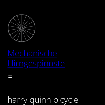
Zum
Inhalt
springen
Mechanische
Hirngespinnste
harry quinn bicycle